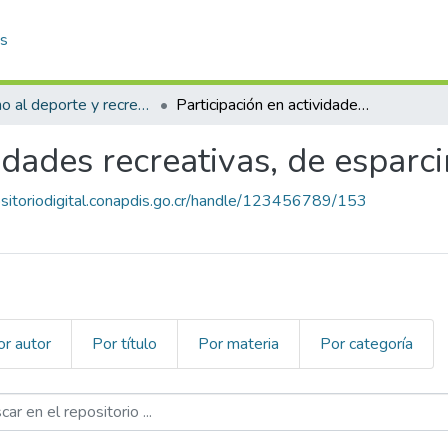
as
Derecho al deporte y recreación
Participación en actividades recreativas, de esparcimiento y deportivas
vidades recreativas, de esparc
ositoriodigital.conapdis.go.cr/handle/123456789/153
or autor
Por título
Por materia
Por categoría