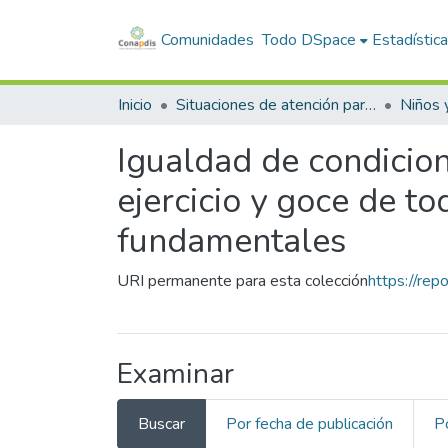
Comunidades
Todo DSpace
Estadístic
Inicio
Situaciones de atención particular
Igualdad de condicion
ejercicio y goce de t
fundamentales
URI permanente para esta colección
https://rep
Examinar
Buscar
Por fecha de publicación
P