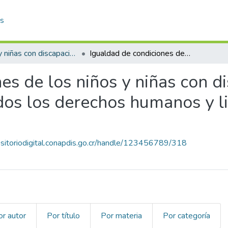
as
Niños y niñas con discapacidad
Igualdad de condiciones de los niños y niñas con discapacidad en el ejercicio y goce de todos los derechos humanos y libertades fundamentales
es de los niños y niñas con d
odos los derechos humanos y l
ositoriodigital.conapdis.go.cr/handle/123456789/318
or autor
Por título
Por materia
Por categoría