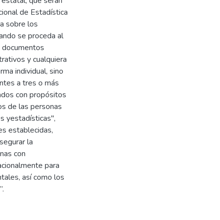
 estatal, que serán
cional de Estadística
da sobre los
ando se proceda al
os documentos
trativos y cualquiera
ma individual, sino
entes a tres o más
rados con propósitos
hos de las personas
s yestadísticas",
es establecidas,
asegurar la
onas con
acionalmente para
tales, así como los
”.