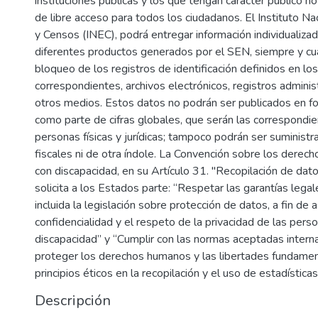
instituciones públicas y los que tengan carácter público no
de libre acceso para todos los ciudadanos. El Instituto Na
y Censos (INEC), podrá entregar información individualiza
diferentes productos generados por el SEN, siempre y cu
bloqueo de los registros de identificación definidos en l
correspondientes, archivos electrónicos, registros adminis
otros medios. Estos datos no podrán ser publicados en for
como parte de cifras globales, que serán las correspondi
personas físicas y jurídicas; tampoco podrán ser suminist
fiscales ni de otra índole. La Convención sobre los derec
con discapacidad, en su Artículo 31. "Recopilación de dato
solicita a los Estados parte: “Respetar las garantías legal
incluida la legislación sobre protección de datos, a fin de 
confidencialidad y el respeto de la privacidad de las pers
discapacidad” y “Cumplir con las normas aceptadas intern
proteger los derechos humanos y las libertades fundamen
principios éticos en la recopilación y el uso de estadísticas
Descripción