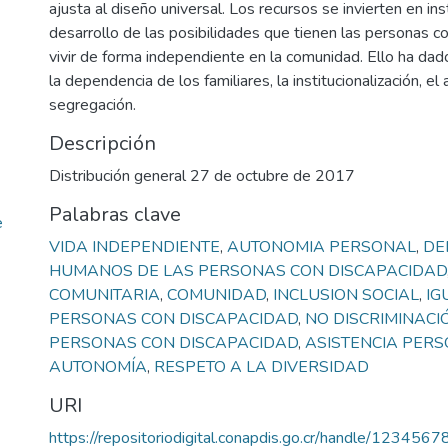
ajusta al diseño universal. Los recursos se invierten en ins
desarrollo de las posibilidades que tienen las personas c
vivir de forma independiente en la comunidad. Ello ha dad
la dependencia de los familiares, la institucionalización, el 
segregación.
Descripción
Distribución general 27 de octubre de 2017
Palabras clave
e
VIDA INDEPENDIENTE
,
AUTONOMIA PERSONAL
,
DE
HUMANOS DE LAS PERSONAS CON DISCAPACIDAD
COMUNITARIA
,
COMUNIDAD
,
INCLUSION SOCIAL
,
IG
PERSONAS CON DISCAPACIDAD
,
NO DISCRIMINACI
PERSONAS CON DISCAPACIDAD
,
ASISTENCIA PER
AUTONOMÍA
,
RESPETO A LA DIVERSIDAD
URI
https://repositoriodigital.conapdis.go.cr/handle/123456