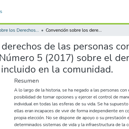
as
Comité sobre los Derechos de las Personas con Discapacidad (CDPD)
Convención sobre los derechos de las personas con discapacidad. Observación general Número 5 (2017) sobre el derecho a vivir de forma independiente y a ser incluido en la comunidad.
 derechos de las personas co
Número 5 (2017) sobre el der
 incluido en la comunidad.
Resumen
A lo largo de la historia, se ha negado a las personas con 
posibilidad de tomar opciones y ejercer el control de man
individual en todas las esferas de su vida. Se ha supues
ellas eran incapaces de vivir de forma independiente en 
propia elección. No se dispone de apoyo o su prestación e
determinados sistemas de vida y la infraestructura de la