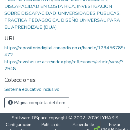
DISCAPACIDAD EN COSTA RICA
,
INVESTIGACION
SOBRE DISCAPACIDAD
,
UNIVERSIDADES PUBLICAS
,
PRACTICA PEDAGOGICA
,
DISEÑO UNIVERSAL PARA
EL APRENDIZAJE (DUA)
URI
https://repositoriodigital.conapdis.go.cr/handle/123456789/
472
https://revistas.ucr.ac.cr/index.php/reflexiones/article/view/3
2948
Colecciones
Sistema educativo inclusivo
Página completa del ítem
Software DSpace
copyright © 2002-2026
LYRASIS
Configuración
Política de
Acuerdo de
Enviar
COAR Notify