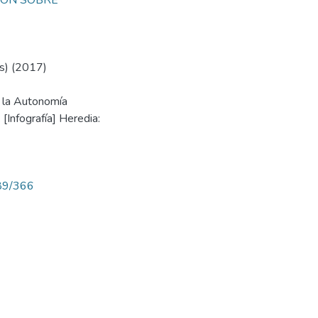
ION SOBRE
s) (2017)
 la Autonomía
[Infografía] Heredia:
789/366