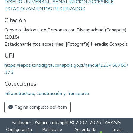
DISEÑO UNIVERSAL
,
SEÑALIZACION ACCESIBLE
,
ESTACIONAMIENTOS RESERVADOS
Citación
Consejo Nacional de Personas con Discapacidad (Conapdis)
(2018)
Estacionamientos accesibles. [Fotografía] Heredia: Conapdis
URI
https://repositoriodigital.conapdis.go.cr/handle/123456789/
375
Colecciones
Infraestructura, Construcción y Transporte
Página completa del ítem
Software DSpace
copyright © 2002-2026
LYRASIS
Configuración
Política de
Acuerdo de
Enviar